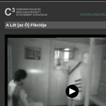
A KATALÓGUSR
A Lét [az Ő] Fikciója