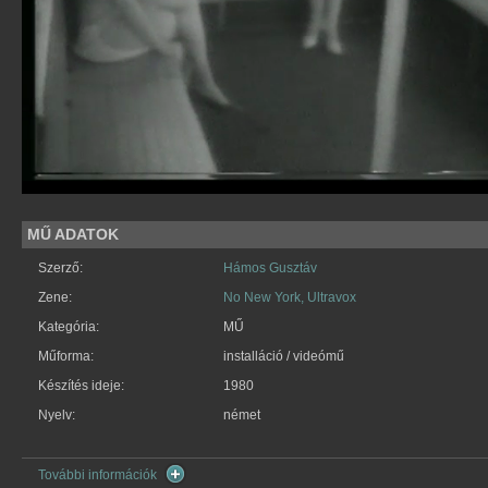
MŰ ADATOK
Szerző:
Hámos Gusztáv
Zene:
No New York,
Ultravox
Kategória:
MŰ
Műforma:
installáció / videómű
Készítés ideje:
1980
Nyelv:
német
További információk