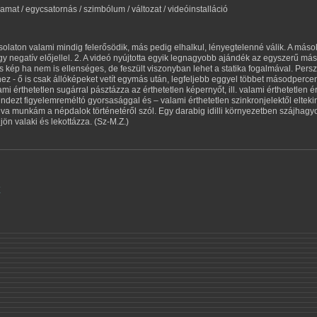
olyamat / egycsatornás / szimbólum / változat / videóinstalláció
másolaton valami mindig felerősödik, más pedig elhalkul, lényegtelenné válik. A másola
agy negatív előjellel. 2. A videó nyújtotta egyik legnagyobb ajándék az egyszerű más
s kép ha nem is ellenséges, de feszült viszonyban lehet a statika fogalmával. Pers
z - ő is csak állóképeket vetít egymás után, legfeljebb eggyel többet másodpercenk
i érthetetlen sugárral pásztázza az érthetetlen képernyőt, ill. valami érthetetlen é
ndezt figyelemreméltó gyorsasággal és – valami érthetetlen szinkronjelektől eltek
lva munkám a népdalok történetéről szól. Egy darabig idilli környezetben szájhagy
 jön valaki és lekottázza. (Sz-M.Z.)
E