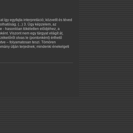
t így egyfajta interpretáció; közvetít és téved
olhatóság. (...) 3. Úgy képzelem, az
ze - hasonlóan tökéletlen elődjéhez, a
ént. Viszont nem egy tárgyat világít át,
rzékelőről olvas le (pontonként) érthető
intve – folyamatosan teszi. Tömören
omány útján terjednek; mindenki énekelgeti