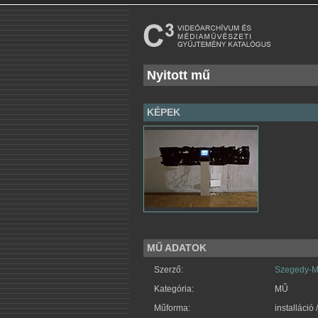
Nyitott mű
KÉPEK
MŰ ADATOK
Szerző:
Szegedy-M
Kategória:
MŰ
Műforma:
installáció