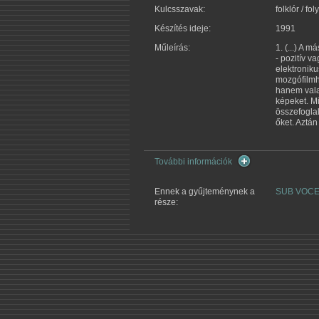
Kulcsszavak:
folklór / f
Készítés ideje:
1991
Műleírás:
1. (...) A 
- pozitív v
elektroniku
mozgófilmhe
hanem valam
képeket. Mi
összefogla
őket. Aztán
További információk
Ennek a gyűjteménynek a
SUB VOC
része: