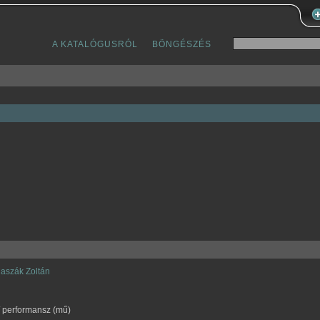
A KATALÓGUSRÓL
BÖNGÉSZÉS
aszák Zoltán
 / performansz (mű)