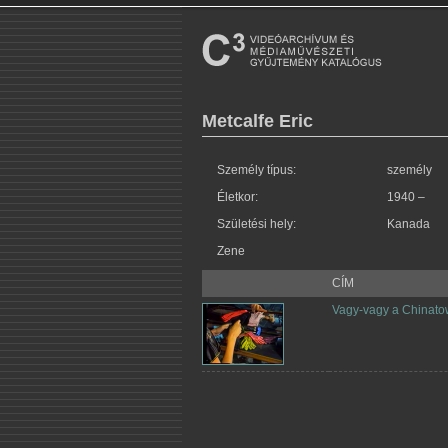
Metcalfe Eric
Személy típus:
személy
Életkor:
1940 –
Születési hely:
Kanada
Zene
CÍM
Vagy-vagy a Chinat