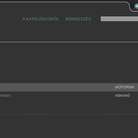
A KATALÓGUSRÓL
BÖNGÉSZÉS
MŰFORMA
ownban
videómű