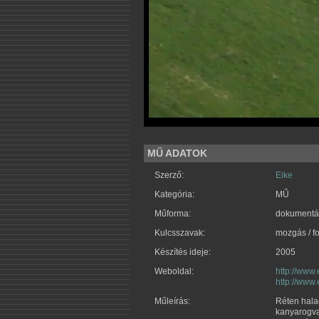
MŰ ADATOK
Szerző:
Eike
Kategória:
MŰ
Műforma:
dokumentáci
Kulcsszavak:
mozgás / fo
Készítés ideje:
2005
Weboldal:
http://www
http://www
Műleírás:
Réten halad
kanyarogva 