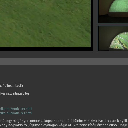
ó / installáció
lyamat / ritmus / tér
.eike.hu/work_en.html
.eike.hu/work_hu.html
 át egy magányos ember, a képsor domború felületre van kivetítve. Lassan kinyílik 
egy hegyoldalról, útjukat a gyalogos vágja át. Ska zene kíséri őket az offból. Maj