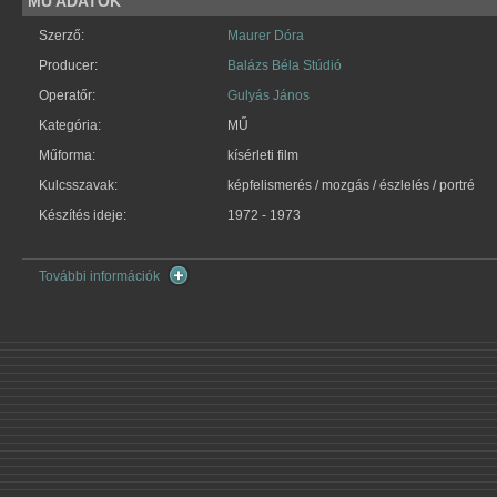
MŰ ADATOK
Szerző:
Maurer Dóra
Producer:
Balázs Béla Stúdió
Operatőr:
Gulyás János
Kategória:
MŰ
Műforma:
kísérleti film
Kulcsszavak:
képfelismerés / mozgás / észlelés / portré
Készítés ideje:
1972 - 1973
További információk