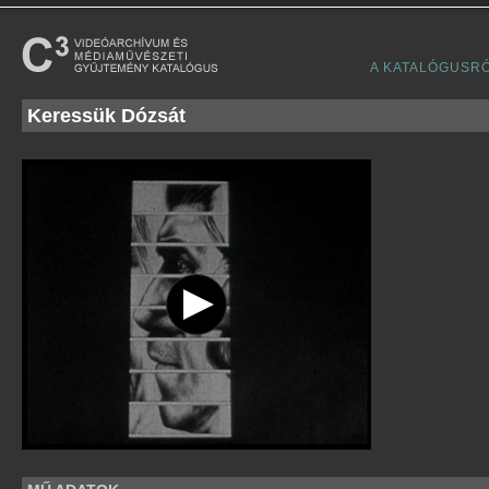
A KATALÓGUSR
Keressük Dózsát