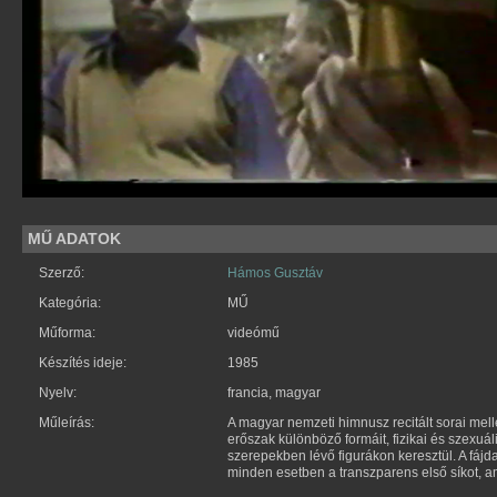
MŰ ADATOK
Szerző:
Hámos Gusztáv
Kategória:
MŰ
Műforma:
videómű
Készítés ideje:
1985
Nyelv:
francia, magyar
Műleírás:
A magyar nemzeti himnusz recitált sorai mell
erőszak különböző formáit, fizikai és szexuá
szerepekben lévő figurákon keresztül. A fájda
minden esetben a transzparens első síkot, a