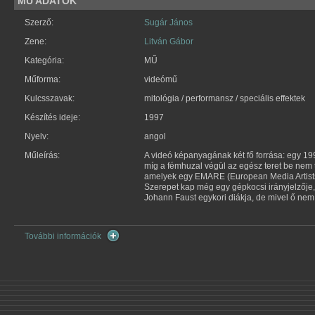
MŰ ADATOK
Szerző:
Sugár János
Zene:
Litván Gábor
Kategória:
MŰ
Műforma:
videómű
Kulcsszavak:
mitológia / performansz / speciális effektek
Készítés ideje:
1997
Nyelv:
angol
Műleírás:
A videó képanyagának két fő forrása: egy 1
míg a fémhuzal végül az egész teret be nem tö
amelyek egy EMARE (European Media Artists
Szerepet kap még egy gépkocsi irányjelzője,
Johann Faust egykori diákja, de mivel ő nem p
További információk