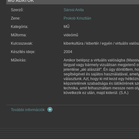
MŰ ADATOK
Szerző:
Sárosi Anita
Zene:
Prokob Krisztián
Kategória:
MŰ
Műforma:
videómű
Kulcsszavak:
kiberkultúra / kibertér / egyén / virtuális való
Készítés ideje:
2004
Műleírás:
Amikor belépsz a virtuális valóságba (Massi
tárgyat vagy bármely vizuálisan megjelenő ob
jelentése „aki alászáll". Én úgy döntöttem, h
segítségével és sajátos használatával, ame
választunk. Azt, hogy ki mit kezd egy hétköz
képzeletének szabadsága és látókörének szé
technika, amit felhasználtam messze nem olya
következik ez után, majd kiderül. (S.A.)
További információk